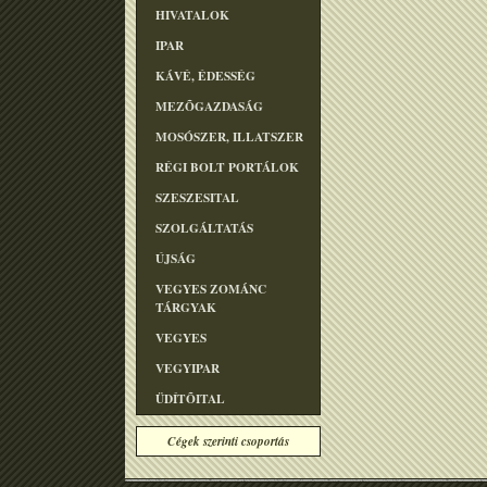
HIVATALOK
IPAR
KÁVÉ, ÉDESSÉG
MEZÕGAZDASÁG
MOSÓSZER, ILLATSZER
RÉGI BOLT PORTÁLOK
SZESZESITAL
SZOLGÁLTATÁS
ÚJSÁG
VEGYES ZOMÁNC
TÁRGYAK
VEGYES
VEGYIPAR
ÜDÍTÕITAL
Cégek szerinti csoportás