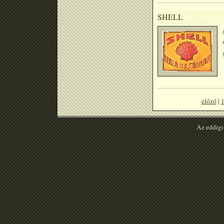
SHELL
előző
|
Az eddigi