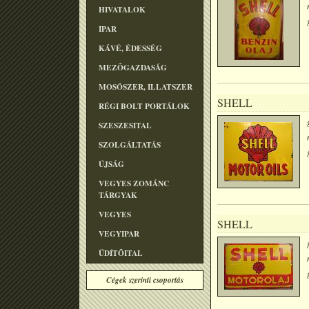
HIVATALOK
IPAR
KÁVÉ, ÉDESSÉG
MEZÕGAZDASÁG
MOSÓSZER, ILLATSZER
SHELL
RÉGI BOLT PORTÁLOK
SZESZESITAL
SZOLGÁLTATÁS
ÚJSÁG
VEGYES ZOMÁNC
TÁRGYAK
VEGYES
SHELL
VEGYIPAR
ÜDÍTÕITAL
Cégek szerinti csoportás