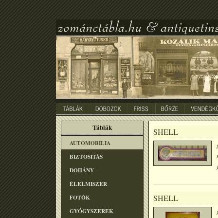
Táblák
SHELL
AUTOMOBILIA
BIZTOSÍTÁS
DOHÁNY
ÉLELMISZER
SHELL
FOTÓK
GYÓGYSZEREK