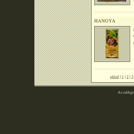
HANGYA
előző
|
1
|
2
|
3
Az eddigi