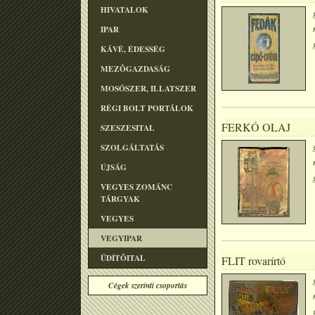
HIVATALOK
IPAR
KÁVÉ, ÉDESSÉG
MEZÕGAZDASÁG
MOSÓSZER, ILLATSZER
RÉGI BOLT PORTÁLOK
FERKÓ OLAJ
SZESZESITAL
SZOLGÁLTATÁS
ÚJSÁG
VEGYES ZOMÁNC
TÁRGYAK
VEGYES
VEGYIPAR
ÜDÍTÕITAL
FLIT rovarírtó
Cégek szerinti csoportás