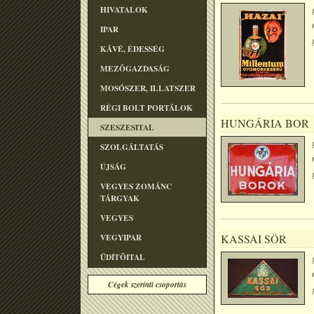
HIVATALOK
IPAR
KÁVÉ, ÉDESSÉG
MEZÕGAZDASÁG
MOSÓSZER, ILLATSZER
RÉGI BOLT PORTÁLOK
HUNGÁRIA BOR
SZESZESITAL
SZOLGÁLTATÁS
ÚJSÁG
VEGYES ZOMÁNC
TÁRGYAK
VEGYES
VEGYIPAR
KASSAI SÖR
ÜDÍTÕITAL
Cégek szerinti csoportás