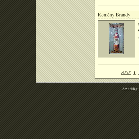
Kemény Brandy
előző
|
1
|
Az eddigi