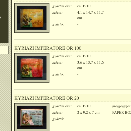
gyártás éve:
ca. 1910
méret:
4,1 x 14,7 x 11,7
S
cm
gyártó:
-
KYRIAZI IMPERATORE OR 100
gyártás éve:
ca. 1910
méret:
3,6 x 13,7 x 11,6
cm
gyártó:
-
KYRIAZI IMPERATORE OR 20
gyártás éve:
ca. 1910
megjegyzes
méret:
2 x 9,2 x 7 cm
PAPER BO
gyártó:
-