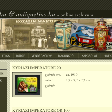
KYRIAZI IMPERATORE 20
OK
gyártás éve:
ca. 1910
méret:
1,7 x 9,7 x 7,2 cm
K
gyártó:
-
KYRIAZI IMPERATORE OR 100