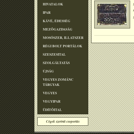
HIVATALOK
IPAR
KÁVÉ, ÉDESSÉG
MEZÕGAZDASÁG
MOSÓSZER, ILLATSZER
RÉGI BOLT PORTÁLOK
SZESZESITAL
SZOLGÁLTATÁS
ÚJSÁG
VEGYES ZOMÁNC
TÁRGYAK
VEGYES
VEGYIPAR
ÜDÍTÕITAL
Cégek szerinti csoportás