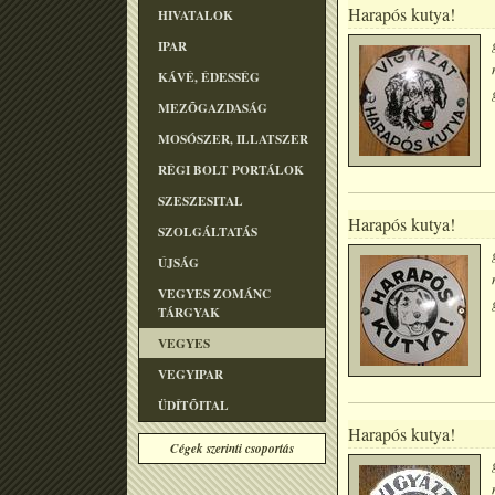
Harapós kutya!
HIVATALOK
IPAR
KÁVÉ, ÉDESSÉG
MEZÕGAZDASÁG
MOSÓSZER, ILLATSZER
RÉGI BOLT PORTÁLOK
SZESZESITAL
Harapós kutya!
SZOLGÁLTATÁS
ÚJSÁG
VEGYES ZOMÁNC
TÁRGYAK
VEGYES
VEGYIPAR
ÜDÍTÕITAL
Harapós kutya!
Cégek szerinti csoportás