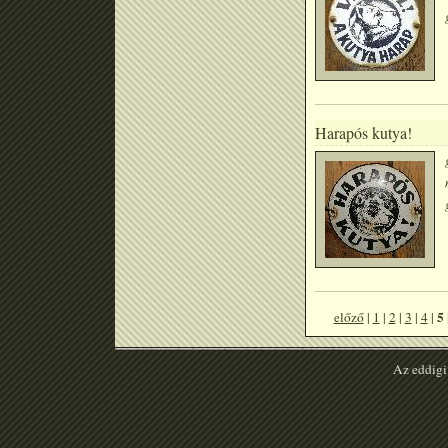
Harapós kutya!
5
előző
|
1
|
2
|
3
|
4
|
Az eddigi