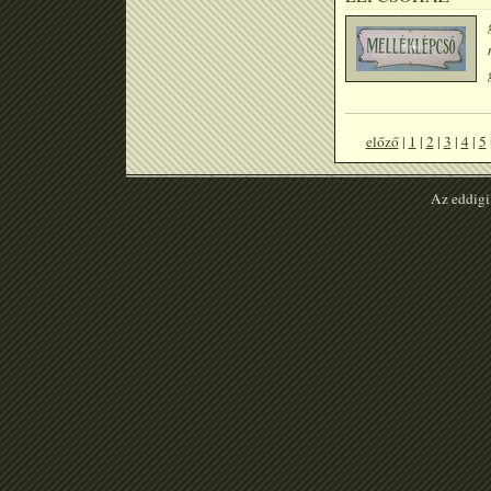
előző
|
1
|
2
|
3
|
4
|
5
Az eddigi