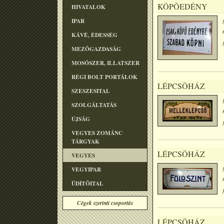
KÖPÕEDÉNY
HIVATALOK
IPAR
KÁVÉ, ÉDESSÉG
MEZÕGAZDASÁG
MOSÓSZER, ILLATSZER
RÉGI BOLT PORTÁLOK
LÉPCSÖHÁZ
SZESZESITAL
SZOLGÁLTATÁS
ÚJSÁG
VEGYES ZOMÁNC
TÁRGYAK
LÉPCSÖHÁZ
VEGYES
VEGYIPAR
ÜDÍTÕITAL
Cégek szerinti csoportás
LÉPCSÖHÁZ