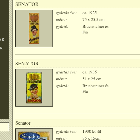
SENATOR
gyártás éve:
ca. 1925
méret:
75 x 25,5 cm
gyártó:
Bruchsteiner és
Fia
ER
OK
SENATOR
gyártás éve:
ca. 1935
méret:
51 x 25 cm
gyártó:
Bruchsteiner és
Fia
Senator
gyártás éve:
1930 körül
méret:
35 x 15cm