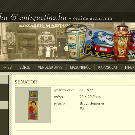
SENATOR
gyártás éve:
ca. 1925
méret:
75 x 25,5 cm
gyártó:
Bruchsteiner és
Fia