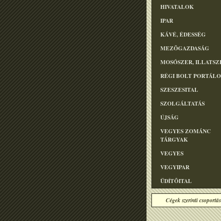
HIVATALOK
IPAR
KÁVÉ, ÉDESSÉG
MEZÕGAZDASÁG
MOSÓSZER, ILLATSZ
RÉGI BOLT PORTÁL
SZESZESITAL
SZOLGÁLTATÁS
ÚJSÁG
VEGYES ZOMÁNC
TÁRGYAK
VEGYES
VEGYIPAR
ÜDÍTÕITAL
Cégek szerinti csoportás