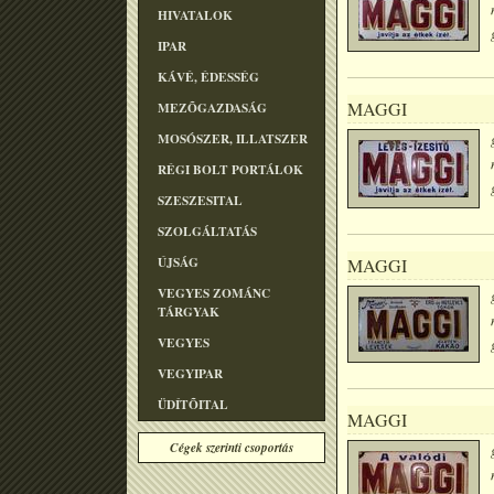
HIVATALOK
IPAR
KÁVÉ, ÉDESSÉG
MAGGI
MEZÕGAZDASÁG
MOSÓSZER, ILLATSZER
RÉGI BOLT PORTÁLOK
SZESZESITAL
SZOLGÁLTATÁS
ÚJSÁG
MAGGI
VEGYES ZOMÁNC
TÁRGYAK
VEGYES
VEGYIPAR
ÜDÍTÕITAL
MAGGI
Cégek szerinti csoportás