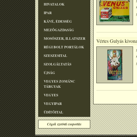
HIVATALOK
IPAR
KÁVÉ, ÉDESSÉG
MEZÕGAZDASÁG
MOSÓSZER, ILLATSZER
Vértes Gulyás kivona
RÉGI BOLT PORTÁLOK
SZESZESITAL
SZOLGÁLTATÁS
ÚJSÁG
VEGYES ZOMÁNC
TÁRGYAK
VEGYES
VEGYIPAR
ÜDÍTÕITAL
Cégek szerinti csoportás