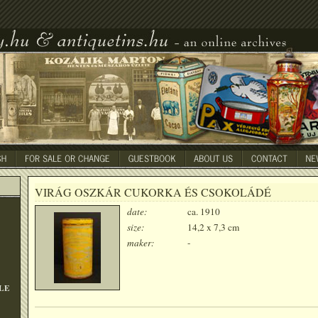
VIRÁG OSZKÁR CUKORKA ÉS CSOKOLÁDÉ
date:
ca. 1910
size:
14,2 x 7,3 cm
maker:
-
LE