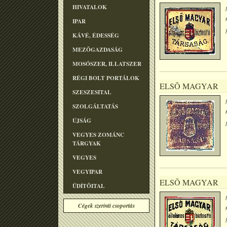
HIVATALOK
IPAR
KÁVÉ, ÉDESSÉG
MEZÕGAZDASÁG
MOSÓSZER, ILLATSZER
RÉGI BOLT PORTÁLOK
ELSÕ MAGYAR
SZESZESITAL
SZOLGÁLTATÁS
ÚJSÁG
VEGYES ZOMÁNC
TÁRGYAK
VEGYES
VEGYIPAR
ELSÕ MAGYAR
ÜDÍTÕITAL
Cégek szerinti csoportás