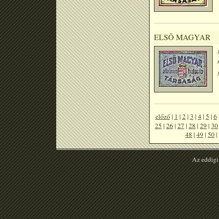
ELSÕ MAGYAR
előző
|
1
|
2
|
3
|
4
|
5
|
6
25
|
26
|
27
|
28
|
29
|
30
48
|
49
|
50
|
Az eddigi