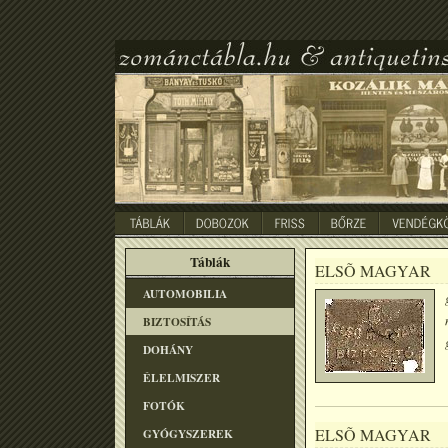
Táblák
ELSÕ MAGYAR
AUTOMOBILIA
BIZTOSÍTÁS
DOHÁNY
ÉLELMISZER
FOTÓK
ELSÕ MAGYAR
GYÓGYSZEREK