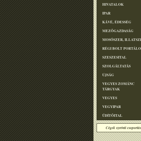
HIVATALOK
IPAR
KÁVÉ, ÉDESSÉG
MEZÕGAZDASÁG
MOSÓSZER, ILLATSZ
RÉGI BOLT PORTÁL
SZESZESITAL
SZOLGÁLTATÁS
ÚJSÁG
VEGYES ZOMÁNC
TÁRGYAK
VEGYES
VEGYIPAR
ÜDÍTÕITAL
Cégek szerinti csoportás