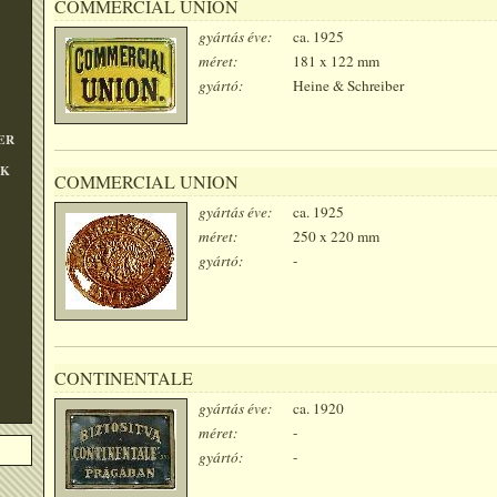
COMMERCIAL UNION
gyártás éve:
ca. 1925
méret:
181 x 122 mm
gyártó:
Heine & Schreiber
ER
OK
COMMERCIAL UNION
gyártás éve:
ca. 1925
méret:
250 x 220 mm
gyártó:
-
CONTINENTALE
gyártás éve:
ca. 1920
méret:
-
gyártó:
-