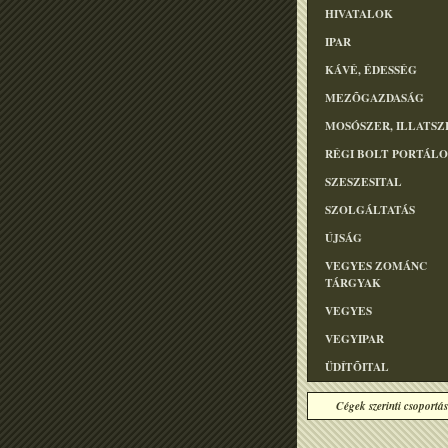
HIVATALOK
IPAR
KÁVÉ, ÉDESSÉG
MEZÕGAZDASÁG
MOSÓSZER, ILLATSZ
RÉGI BOLT PORTÁL
SZESZESITAL
SZOLGÁLTATÁS
ÚJSÁG
VEGYES ZOMÁNC
TÁRGYAK
VEGYES
VEGYIPAR
ÜDÍTÕITAL
Cégek szerinti csoportás