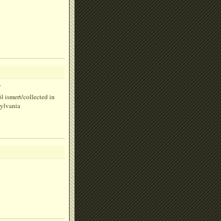
:
l ismert/collected in
sylvania