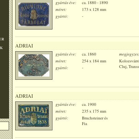
gyártás éve:
ca. 1880 - 1890
méret:
173 x 128 mm
gyártó:
-
ER
ADRIAI
OK
gyártás éve:
ca. 1860
megjegyzes
méret:
254 x 184 mm
Kolozsvárró
Cluj, Trans
gyártó:
-
ADRIAI
gyártás éve:
ca. 1900
méret:
235 x 175 mm
gyártó:
Bruchsteiner és
Fia