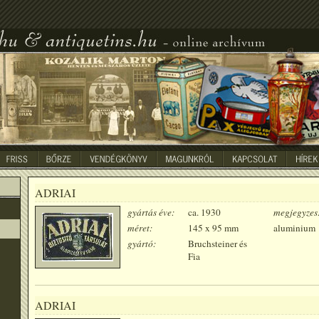
ADRIAI
gyártás éve:
ca. 1930
megjegyzes
méret:
145 x 95 mm
aluminium
gyártó:
Bruchsteiner és
Fia
ADRIAI